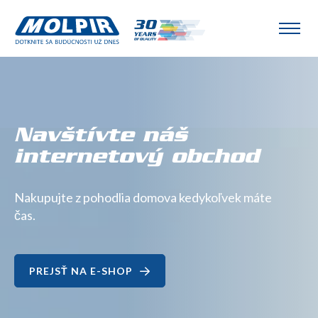
Dotknite sa
Navštívte náš
budúcnosti už dnes
internetový obchod
Nakupujte z pohodlia domova kedykoľvek máte
POZRIEŤ NAŠU PONUKU
čas.
PREJSŤ NA E-SHOP