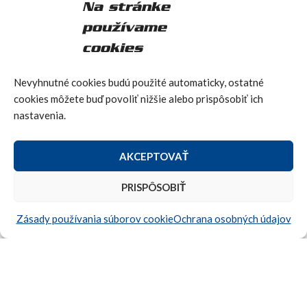
Na stránke
používame
cookies
Multimédia
Ponúkame široký výber multimediálnych riešení pre
Nevyhnutné cookies budú použité automaticky, ostatné
vozidlá, vrátane zábavných systémov pre
cookies môžete buď povoliť nižšie alebo prispôsobiť ich
cestujúcich. Naše produkty zvyšujú komfort pričom
nastavenia.
sú kompatibilné s rôznymi typmi vozidiel.
AKCEPTOVAŤ
PRISPÔSOBIŤ
Zásady používania súborov cookie
Ochrana osobných údajov
Nabíjanie
Zabezpečte počas cestovania spoľahlivé nabíjanie
zariadení Vašich zákazníkov. V našej ponuke nájdete