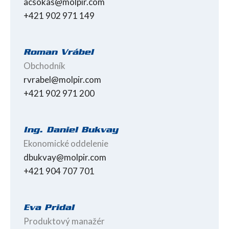
acsokas@molpir.com
+421 902 971 149
Roman Vrábel
Obchodník
rvrabel@molpir.com
+421 902 971 200
Ing. Daniel Bukvay
Ekonomické oddelenie
dbukvay@molpir.com
+421 904 707 701
Eva Pridal
Produktový manažér