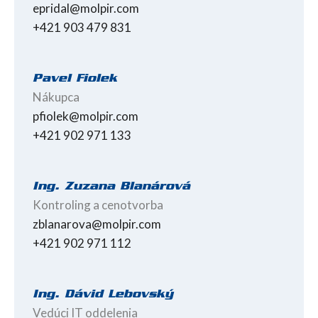
epridal@molpir.com
+421 903 479 831
Pavel Fiolek
Nákupca
pfiolek@molpir.com
+421 902 971 133
Ing. Zuzana Blanárová
Kontroling a cenotvorba
zblanarova@molpir.com
+421 902 971 112
Ing. Dávid Lebovský
Vedúci IT oddelenia