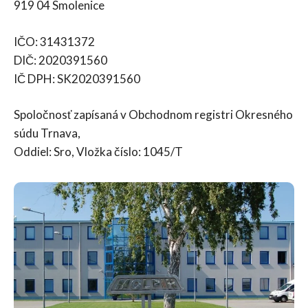
919 04 Smolenice
IČO: 31431372
DIČ: 2020391560
IČ DPH: SK2020391560
Spoločnosť zapísaná v Obchodnom registri Okresného
súdu Trnava,
Oddiel: Sro, Vložka číslo: 1045/T