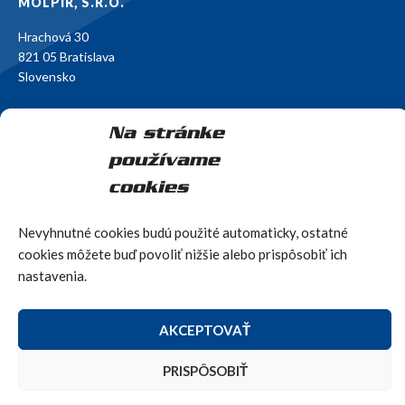
MOLPIR, S.R.O.
Hrachová 30
821 05 Bratislava
Slovensko
E-mail:
obchod@molpir.sk
Na stránke
Mobil: +421 902 971 132
používame
SLEDUJTE NÁS
cookies
Facebook
Nevyhnutné cookies budú použité automaticky, ostatné
Instagram
cookies môžete buď povoliť nižšie alebo prispôsobiť ich
nastavenia.
AKCEPTOVAŤ
Copyright © 1993 - 2026 MOLPIR, s.r.o.
Created by
WEBHELP
PRISPÔSOBIŤ