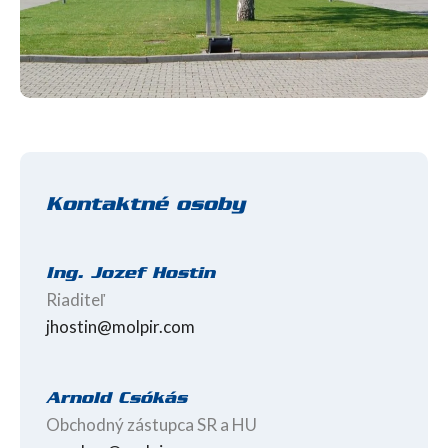
Kontaktné osoby
Ing. Jozef Hostin
Riaditeľ
jhostin@molpir.com
Arnold Csókás
Obchodný zástupca SR a HU