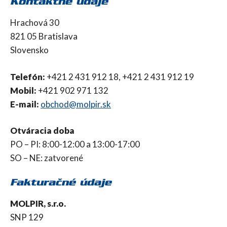
Kontaktné údaje
Hrachová 30
821 05 Bratislava
Slovensko
Telefón:
+421 2 431 912 18, +421 2 431 912 19
Mobil:
+421 902 971 132
E-mail:
obchod@molpir.sk
Otváracia doba
PO – PI: 8:00-12:00 a 13:00-17:00
SO – NE: zatvorené
Fakturačné údaje
MOLPIR, s.r.o.
SNP 129