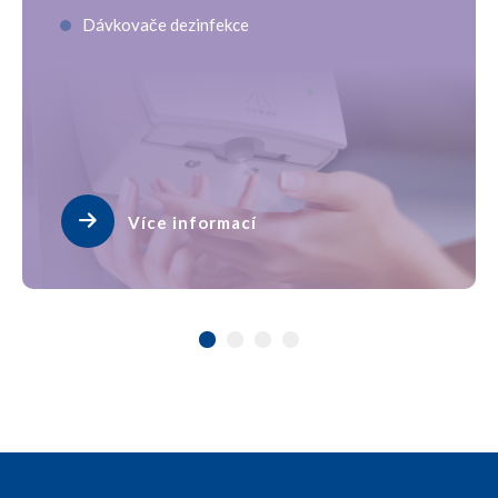
Dávkovače dezinfekce
Více informací